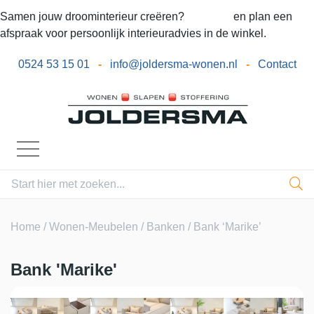
Samen jouw droominterieur creëren?
Bel ons
en plan een
afspraak voor persoonlijk interieuradvies in de winkel.
0524 53 15 01
-
info@joldersma-wonen.nl
-
Contact
Home
/
Wonen-Meubelen
/
Banken
/ Bank ‘Marike’
Bank 'Marike'