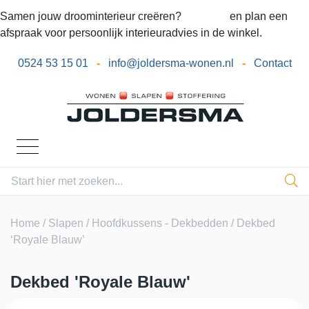
Samen jouw droominterieur creëren?
Bel ons
en plan een
afspraak voor persoonlijk interieuradvies in de winkel.
0524 53 15 01
-
info@joldersma-wonen.nl
-
Contact
Home
/
Slapen
/
Hoofdkussens - Dekbedden
/ Dekbed
‘Royale Blauw’
Dekbed 'Royale Blauw'