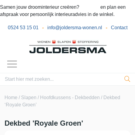
Samen jouw droominterieur creëren?
Bel ons
en plan een
afspraak voor persoonlijk interieuradvies in de winkel.
0524 53 15 01
-
info@joldersma-wonen.nl
-
Contact
Home
/
Slapen
/
Hoofdkussens - Dekbedden
/ Dekbed
‘Royale Groen’
Dekbed 'Royale Groen'