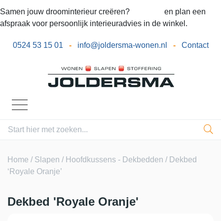
Samen jouw droominterieur creëren?
Bel ons
en plan een
afspraak voor persoonlijk interieuradvies in de winkel.
0524 53 15 01
-
info@joldersma-wonen.nl
-
Contact
Home
/
Slapen
/
Hoofdkussens - Dekbedden
/ Dekbed
‘Royale Oranje’
Dekbed 'Royale Oranje'