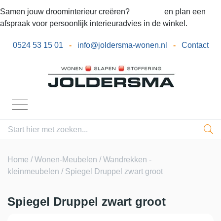
Samen jouw droominterieur creëren?
Bel ons
en plan een
afspraak voor persoonlijk interieuradvies in de winkel.
0524 53 15 01
-
info@joldersma-wonen.nl
-
Contact
Home
/
Wonen-Meubelen
/
Wandrekken -
kleinmeubelen
/ Spiegel Druppel zwart groot
Spiegel Druppel zwart groot