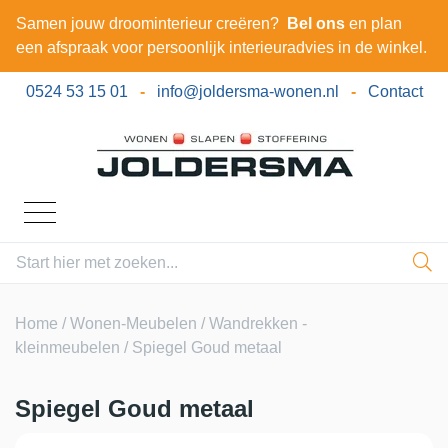
Samen jouw droominterieur creëren?
Bel ons
en plan
een afspraak voor persoonlijk interieuradvies in de winkel.
0524 53 15 01
-
info@joldersma-wonen.nl
-
Contact
Home
/
Wonen-Meubelen
/
Wandrekken -
kleinmeubelen
/ Spiegel Goud metaal
Spiegel Goud metaal