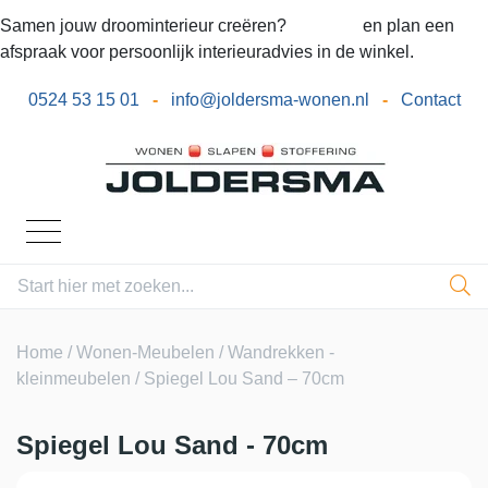
Samen jouw droominterieur creëren?
Bel ons
en plan een
afspraak voor persoonlijk interieuradvies in de winkel.
0524 53 15 01
-
info@joldersma-wonen.nl
-
Contact
Home
/
Wonen-Meubelen
/
Wandrekken -
kleinmeubelen
/ Spiegel Lou Sand – 70cm
Spiegel Lou Sand - 70cm