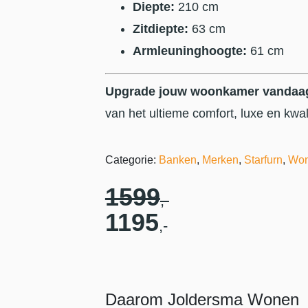
Diepte:
210 cm
Zitdiepte:
63 cm
Armleuninghoogte:
61 cm
Upgrade jouw woonkamer vandaag
van het ultieme comfort, luxe en kwa
Categorie:
Banken
,
Merken
,
Starfurn
,
Won
1599
,-
1195
,-
Daarom Joldersma Wonen