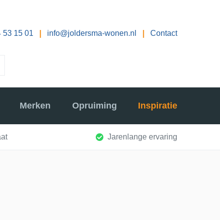
 53 15 01
|
info@joldersma-wonen.nl
|
Contact
Merken
Opruiming
Inspiratie
at
Jarenlange ervaring