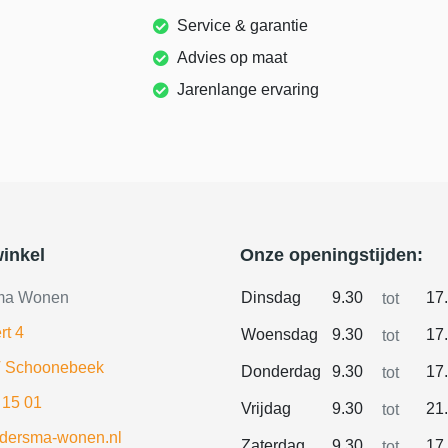
Service & garantie
Advies op maat
Jarenlange ervaring
inkel
Onze openingstijden:
ma Wonen
Dinsdag
9.30
17
tot
rt 4
Woensdag
9.30
17
tot
 Schoonebeek
Donderdag
9.30
17
tot
 15 01
Vrijdag
9.30
21
tot
ldersma-wonen.nl
Zaterdag
9.30
17
tot