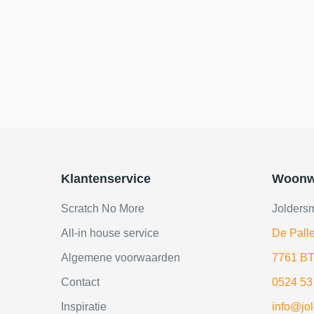
Klantenservice
Woonw
Scratch No More
Jolders
All-in house service
De Palle
Algemene voorwaarden
7761 BT
Contact
0524 53
Inspiratie
info@jo