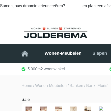
Samen jouw droominterieur creëren?
Bel ons
en plan een afsp
Home
Wonen-Meubelen
Slapen
5.000m2 woonwinkel
Home
/
Wonen-Meubelen
/
Banken
/ Bank ‘Floris’
Sale