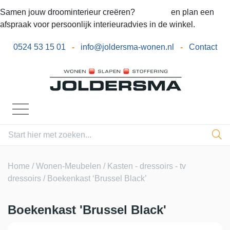
Samen jouw droominterieur creëren?
Bel ons
en plan een
afspraak voor persoonlijk interieuradvies in de winkel.
0524 53 15 01
-
info@joldersma-wonen.nl
-
Contact
Home
/
Wonen-Meubelen
/
Kasten - dressoirs - tv
dressoirs
/ Boekenkast ‘Brussel Black’
Boekenkast 'Brussel Black'