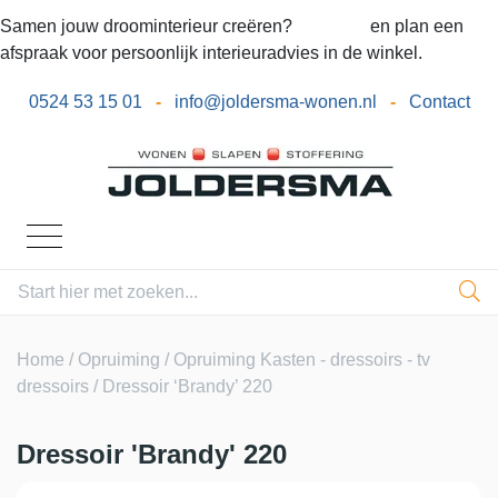
Samen jouw droominterieur creëren?
Bel ons
en plan een
afspraak voor persoonlijk interieuradvies in de winkel.
0524 53 15 01
-
info@joldersma-wonen.nl
-
Contact
Home
/
Opruiming
/
Opruiming Kasten - dressoirs - tv
dressoirs
/ Dressoir ‘Brandy’ 220
Dressoir 'Brandy' 220