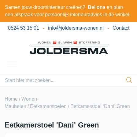
Samen jouw droominterieur creëren?
Bel ons
en plan
een afspraak voor persoonlijk interieuradvies in de winkel.
0524 53 15 01
-
info@joldersma-wonen.nl
-
Contact
Home
/
Wonen-
Meubelen
/
Eetkamerstoelen
/ Eetkamerstoel ‘Dani’ Green
Eetkamerstoel 'Dani' Green