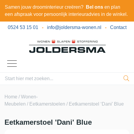
Samen jouw droominterieur creëren?
Bel ons
en plan
een afspraak voor persoonlijk interieuradvies in de winkel.
0524 53 15 01
-
info@joldersma-wonen.nl
-
Contact
Home
/
Wonen-
Meubelen
/
Eetkamerstoelen
/ Eetkamerstoel ‘Dani’ Blue
Eetkamerstoel 'Dani' Blue