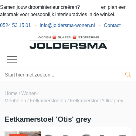
Samen jouw droominterieur creëren?
Bel ons
en plan een
afspraak voor persoonlijk interieuradvies in de winkel.
0524 53 15 01
-
info@joldersma-wonen.nl
-
Contact
Home
/
Wonen-
Meubelen
/
Eetkamerstoelen
/ Eetkamerstoel ‘Otis’ grey
Eetkamerstoel 'Otis' grey