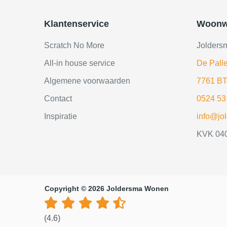
Klantenservice
Woonw
Scratch No More
Jolders
All-in house service
De Palle
Algemene voorwaarden
7761 BT
Contact
0524 53
Inspiratie
info@jo
KVK 04
Copyright © 2026 Joldersma Wonen
(4.6)