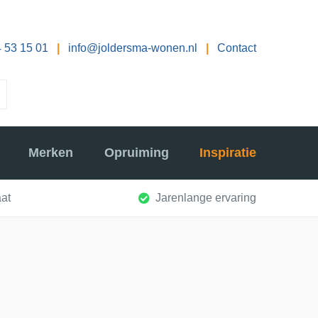
 53 15 01
|
info@joldersma-wonen.nl
|
Contact
Merken
Opruiming
Inspiratie
at
Jarenlange ervaring