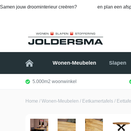
Samen jouw droominterieur creëren?
Bel ons
en plan een afsp
Home
Wonen-Meubelen
Slapen
5.000m2 woonwinkel
Home
/
Wonen-Meubelen
/
Eetkamertafels
/ Eettaf