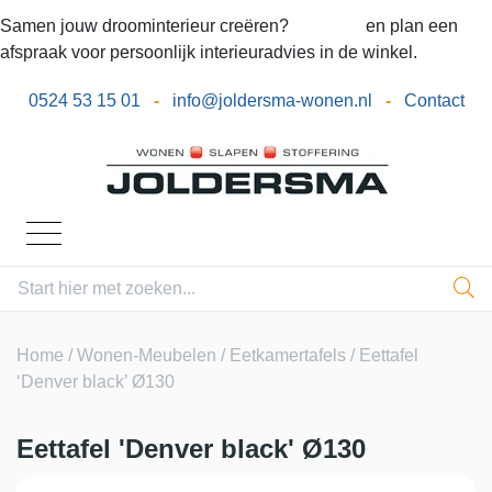
Samen jouw droominterieur creëren?
Bel ons
en plan een
afspraak voor persoonlijk interieuradvies in de winkel.
0524 53 15 01
-
info@joldersma-wonen.nl
-
Contact
Home
/
Wonen-Meubelen
/
Eetkamertafels
/ Eettafel
‘Denver black’ Ø130
Eettafel 'Denver black' Ø130