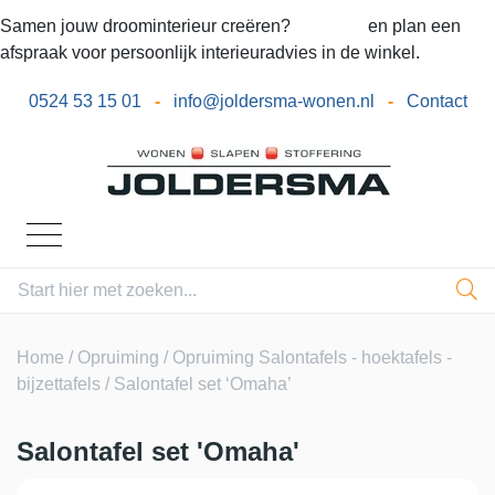
Samen jouw droominterieur creëren?
Bel ons
en plan een
afspraak voor persoonlijk interieuradvies in de winkel.
0524 53 15 01
-
info@joldersma-wonen.nl
-
Contact
Home
/
Opruiming
/
Opruiming Salontafels - hoektafels -
bijzettafels
/ Salontafel set ‘Omaha’
Salontafel set 'Omaha'