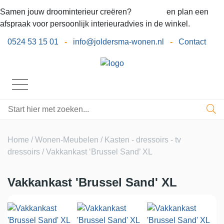
Samen jouw droominterieur creëren?
Bel ons
en plan een
afspraak voor persoonlijk interieuradvies in de winkel.
0524 53 15 01
-
info@joldersma-wonen.nl
-
Contact
Home
/
Wonen-Meubelen
/
Kasten - dressoirs - tv
dressoirs
/ Vakkankast ‘Brussel Sand’ XL
Vakkankast 'Brussel Sand' XL