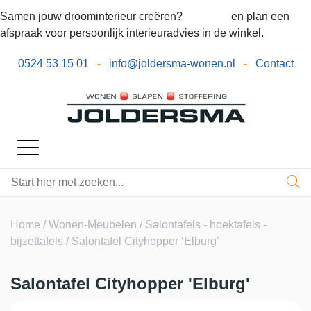
Samen jouw droominterieur creëren?
Bel ons
en plan een
afspraak voor persoonlijk interieuradvies in de winkel.
0524 53 15 01
-
info@joldersma-wonen.nl
-
Contact
Home
/
Wonen-Meubelen
/
Salontafels - hoektafels -
bijzettafels
/ Salontafel Cityhopper ‘Elburg’
Salontafel Cityhopper 'Elburg'