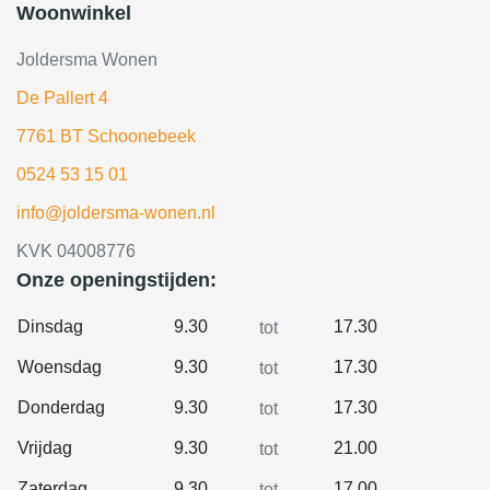
Woonwinkel
Joldersma Wonen
De Pallert 4
7761 BT Schoonebeek
0524 53 15 01
info@joldersma-wonen.nl
KVK 04008776
Onze openingstijden:
Dinsdag
9.30
17.30
tot
Woensdag
9.30
17.30
tot
Donderdag
9.30
17.30
tot
Vrijdag
9.30
21.00
tot
Zaterdag
9.30
17.00
tot