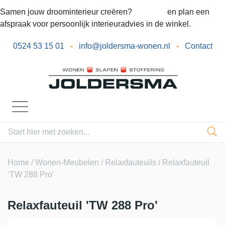
Samen jouw droominterieur creëren?
Bel ons
en plan een
afspraak voor persoonlijk interieuradvies in de winkel.
0524 53 15 01
-
info@joldersma-wonen.nl
-
Contact
Home
/
Wonen-Meubelen
/
Relaxfauteuils
/ Relaxfauteuil
‘TW 288 Pro’
Relaxfauteuil 'TW 288 Pro'