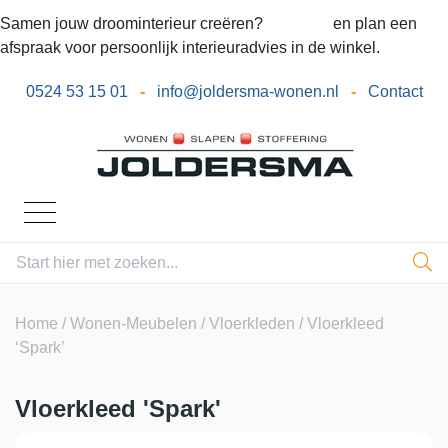
Samen jouw droominterieur creëren?
Bel ons
en plan een
afspraak voor persoonlijk interieuradvies in de winkel.
0524 53 15 01
-
info@joldersma-wonen.nl
-
Contact
Home
/
Wonen-Meubelen
/
Vloerkleden
/ Vloerkleed
‘Spark’
Vloerkleed 'Spark'