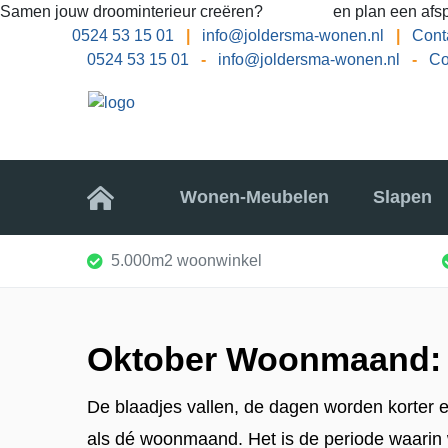
Samen jouw droominterieur creëren?
Bel ons
en plan een afsp
0524 53 15 01
|
info@joldersma-wonen.nl
|
Cont
0524 53 15 01
-
info@joldersma-wonen.nl
-
Co
Home
Wonen-Meubelen
Slapen
5.000m2 woonwinkel
Oktober Woonmaand: t
De blaadjes vallen, de dagen worden korter e
als dé woonmaand. Het is de periode waarin 