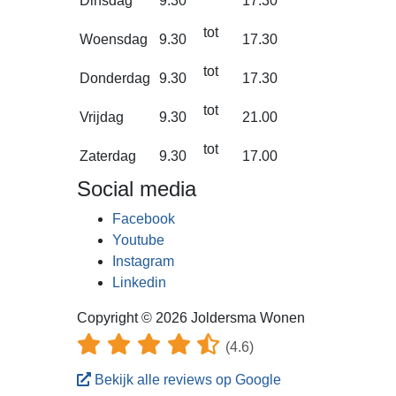
Dinsdag
9.30
17.30
tot
Woensdag
9.30
17.30
tot
Donderdag
9.30
17.30
tot
Vrijdag
9.30
21.00
tot
Zaterdag
9.30
17.00
Social media
Facebook
Youtube
Instagram
Linkedin
Copyright © 2026 Joldersma Wonen
(4.6)
Bekijk alle reviews op Google