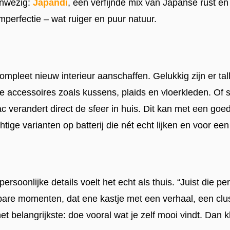
anwezig:
Japandi
, een verfijnde mix van Japanse rust 
mperfectie – wat ruiger en puur natuur.
mpleet nieuw interieur aanschaffen. Gelukkig zijn er ta
 accessoires zoals kussens, plaids en vloerkleden. Of 
c verandert direct de sfeer in huis. Dit kan met een go
htige varianten op batterij die nét echt lijken en voor ee
 persoonlijke details voelt het echt als thuis. “Juist die p
rbare momenten, dat ene kastje met een verhaal, een clus
 belangrijkste: doe vooral wat je zelf mooi vindt. Dan klop