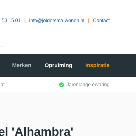
 53 15 01
|
info@joldersma-wonen.nl
|
Contact
Merken
Opruiming
Inspiratie
at
Jarenlange ervaring
el 'Alhambra'