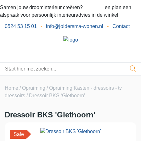
Samen jouw droominterieur creëren?
Bel ons
en plan een
afspraak voor persoonlijk interieuradvies in de winkel.
0524 53 15 01
-
info@joldersma-wonen.nl
-
Contact
Home
/
Opruiming
/
Opruiming Kasten - dressoirs - tv
dressoirs
/ Dressoir BKS ‘Giethoorn’
Dressoir BKS 'Giethoorn'
Sale