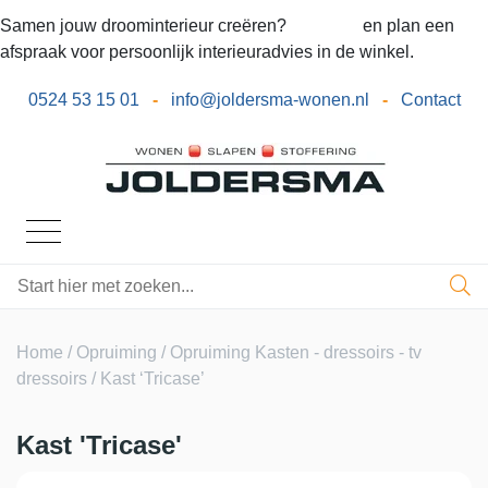
Samen jouw droominterieur creëren?
Bel ons
en plan een
afspraak voor persoonlijk interieuradvies in de winkel.
0524 53 15 01
-
info@joldersma-wonen.nl
-
Contact
Home
/
Opruiming
/
Opruiming Kasten - dressoirs - tv
dressoirs
/ Kast ‘Tricase’
Kast 'Tricase'