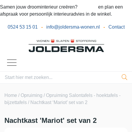
Samen jouw droominterieur creëren?
Bel ons
en plan een
afspraak voor persoonlijk interieuradvies in de winkel.
0524 53 15 01
-
info@joldersma-wonen.nl
-
Contact
Home
/
Opruiming
/
Opruiming Salontafels - hoektafels -
bijzettafels
/ Nachtkast ‘Mariot’ set van 2
Nachtkast 'Mariot' set van 2