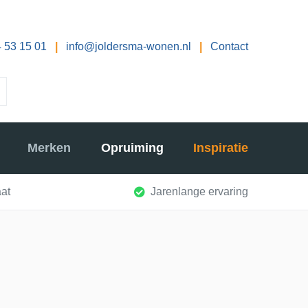
 53 15 01
|
info@joldersma-wonen.nl
|
Contact
Merken
Opruiming
Inspiratie
at
Jarenlange ervaring