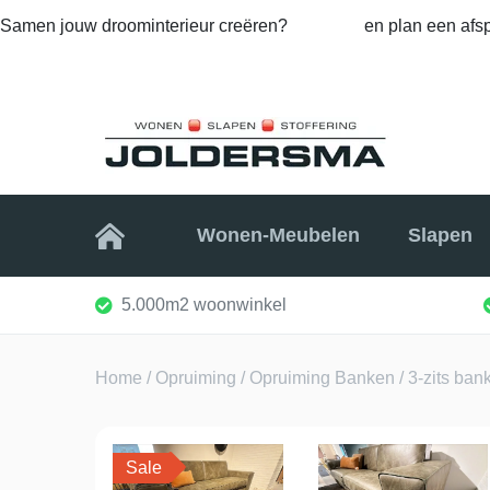
Samen jouw droominterieur creëren?
Bel ons
en plan een afsp
Home
Wonen-Meubelen
Slapen
5.000m2 woonwinkel
Home
/
Opruiming
/
Opruiming Banken
/ 3-zits ban
Sale