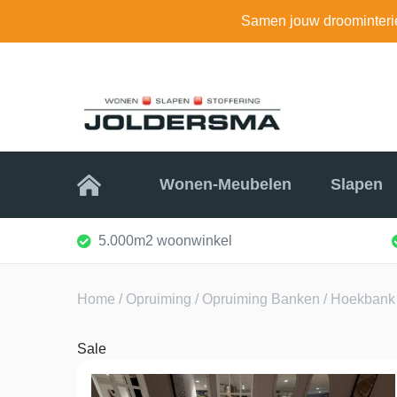
Samen jouw droominteri
Home
Wonen-Meubelen
Slapen
5.000m2 woonwinkel
Home
/
Opruiming
/
Opruiming Banken
/ Hoekbank ‘
Sale