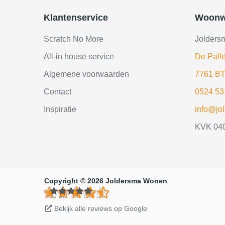
Klantenservice
Woonw
Scratch No More
Jolders
All-in house service
De Palle
Algemene voorwaarden
7761 BT
Contact
0524 53
Inspiratie
info@jo
KVK 04
Copyright © 2026 Joldersma Wonen
(4.6)
Bekijk alle reviews op Google