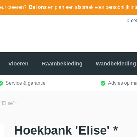
eur creëren?
Bel ons
en plan een afspraak voor persoonlijk int
0524
Vloeren
Raambekleding
Wandbekleding
Service & garantie
Advies op ma
Elise’ *
Hoekbank 'Elise' *