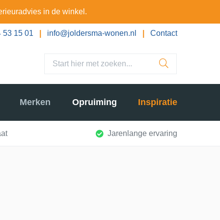
erieuradvies in de winkel.
 53 15 01
|
info@joldersma-wonen.nl
|
Contact
Merken
Opruiming
Inspiratie
at
Jarenlange ervaring