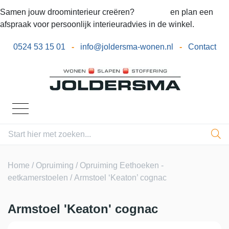
Samen jouw droominterieur creëren?
Bel ons
en plan een
afspraak voor persoonlijk interieuradvies in de winkel.
0524 53 15 01
-
info@joldersma-wonen.nl
-
Contact
Home
/
Opruiming
/
Opruiming Eethoeken -
eetkamerstoelen
/ Armstoel ‘Keaton’ cognac
Armstoel 'Keaton' cognac