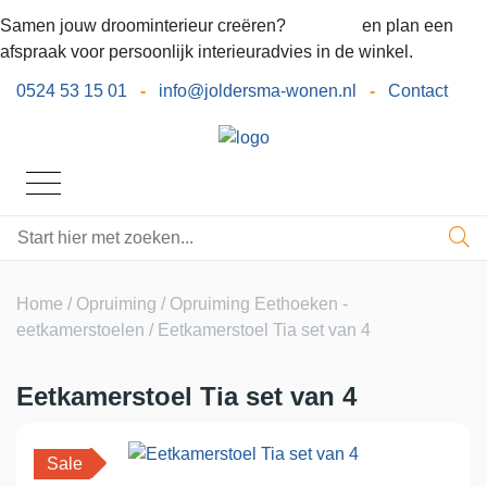
Samen jouw droominterieur creëren?
Bel ons
en plan een
afspraak voor persoonlijk interieuradvies in de winkel.
0524 53 15 01
-
info@joldersma-wonen.nl
-
Contact
Home
/
Opruiming
/
Opruiming Eethoeken -
eetkamerstoelen
/ Eetkamerstoel Tia set van 4
Eetkamerstoel Tia set van 4
Sale