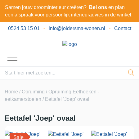
Samen jouw droominterieur creëren?
Bel ons
en plan
een afspraak voor persoonlijk interieuradvies in de winkel.
0524 53 15 01
-
info@joldersma-wonen.nl
-
Contact
Home
/
Opruiming
/
Opruiming Eethoeken -
eetkamerstoelen
/ Eettafel ‘Joep’ ovaal
Eettafel 'Joep' ovaal
Sale