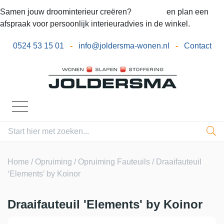
Samen jouw droominterieur creëren?
Bel ons
en plan een
afspraak voor persoonlijk interieuradvies in de winkel.
0524 53 15 01
-
info@joldersma-wonen.nl
-
Contact
Home
/
Opruiming
/
Opruiming Fauteuils
/ Draaifauteuil
‘Elements’ by Koinor
Draaifauteuil 'Elements' by Koinor