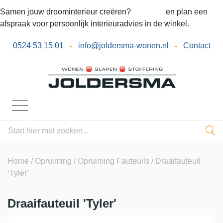
Samen jouw droominterieur creëren?
Bel ons
en plan een
afspraak voor persoonlijk interieuradvies in de winkel.
0524 53 15 01
-
info@joldersma-wonen.nl
-
Contact
Home
/
Opruiming
/
Opruiming Fauteuils
/ Draaifauteuil
‘Tyler’
Draaifauteuil 'Tyler'