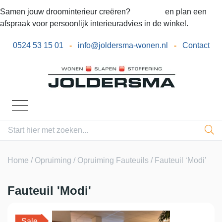
Samen jouw droominterieur creëren?
Bel ons
en plan een
afspraak voor persoonlijk interieuradvies in de winkel.
0524 53 15 01
-
info@joldersma-wonen.nl
-
Contact
Home
/
Opruiming
/
Opruiming Fauteuils
/ Fauteuil ‘Modi’
Fauteuil 'Modi'
Sale