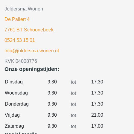
Joldersma Wonen
De Pallert 4
7761 BT Schoonebeek
0524 53 15 01
info@joldersma-wonen.nl
KVK 04008776
Onze openingstijden:
Dinsdag
9.30
17.30
tot
Woensdag
9.30
17.30
tot
Donderdag
9.30
17.30
tot
Vrijdag
9.30
21.00
tot
Zaterdag
9.30
17.00
tot