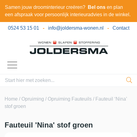
Samen jouw droominterieur creëren?
Bel ons
en plan
een afspraak voor persoonlijk interieuradvies in de winkel.
0524 53 15 01
-
info@joldersma-wonen.nl
-
Contact
Home
/
Opruiming
/
Opruiming Fauteuils
/ Fauteuil ‘Nina’
stof groen
Fauteuil 'Nina' stof groen