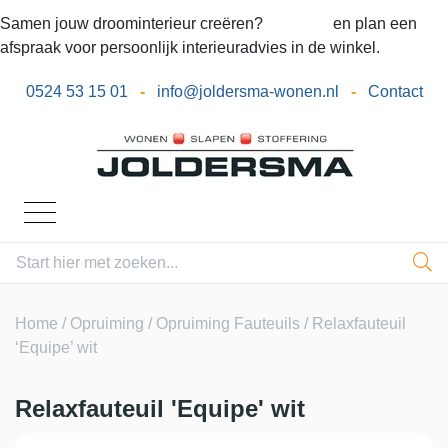
Samen jouw droominterieur creëren?
Bel ons
en plan een
afspraak voor persoonlijk interieuradvies in de winkel.
0524 53 15 01
-
info@joldersma-wonen.nl
-
Contact
Home
/
Opruiming
/
Opruiming Fauteuils
/ Relaxfauteuil
‘Equipe’ wit
Relaxfauteuil 'Equipe' wit