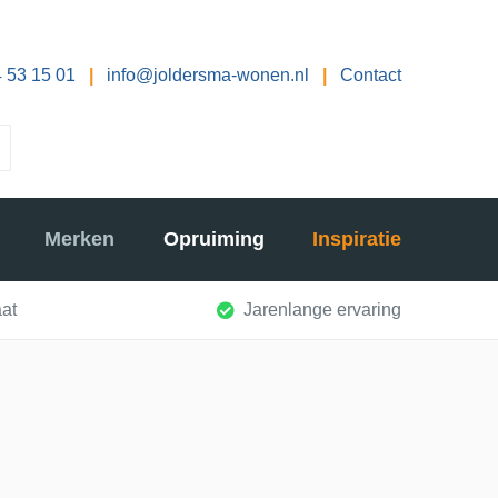
 53 15 01
|
info@joldersma-wonen.nl
|
Contact
Merken
Opruiming
Inspiratie
at
Jarenlange ervaring