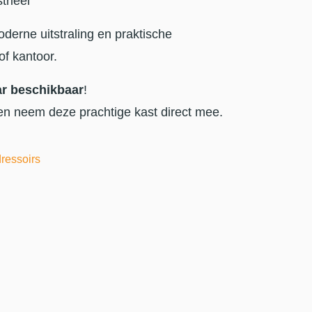
trieel
derne uitstraling en praktische
f kantoor.
ar beschikbaar
!
n neem deze prachtige kast direct mee.
dressoirs