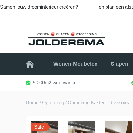
Samen jouw droominterieur creëren?
Bel ons
en plan een afsp
Home
Wonen-Meubelen
Slapen
5.000m2 woonwinkel
Home
/
Opruiming
/
Opruiming Kasten - dressoirs - 
Sale