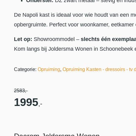
Onderstel:
DZ zwart metaal – stevig en indus
De Napoli kast is ideaal voor wie houdt van een mo
opbergruimte. Perfect voor woonkamer, eetkamer o
Let op:
Showroommodel –
slechts één exempla
Kom langs bij Joldersma Wonen in Schoonebeek e
Categorie:
Opruiming
,
Opruiming Kasten - dressoirs - tv 
2583
,-
1995
,-