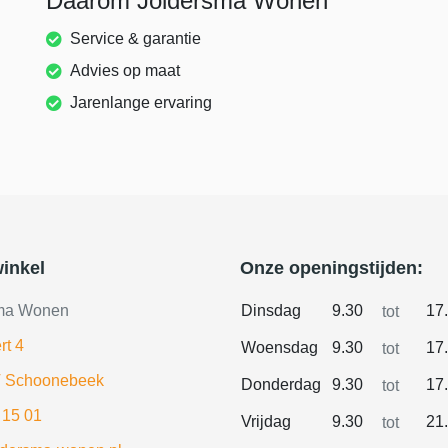
Daarom Joldersma Wonen
Service & garantie
Advies op maat
Jarenlange ervaring
inkel
Onze openingstijden:
ma Wonen
Dinsdag
9.30
17
tot
rt 4
Woensdag
9.30
17
tot
 Schoonebeek
Donderdag
9.30
17
tot
 15 01
Vrijdag
9.30
21
tot