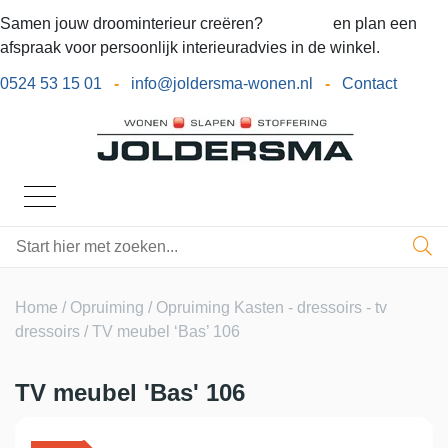
Samen jouw droominterieur creëren?
Bel ons
en plan een
afspraak voor persoonlijk interieuradvies in de winkel.
0524 53 15 01
-
info@joldersma-wonen.nl
-
Contact
Home
/
Opruiming
/
Opruiming Kasten - dressoirs - tv
dressoirs
/ TV meubel ‘Bas’ 106
TV meubel 'Bas' 106