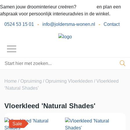
Samen jouw droominterieur creëren?
Bel ons
en plan een
afspraak voor persoonlijk interieuradvies in de winkel.
0524 53 15 01
-
info@joldersma-wonen.nl
-
Contact
Home
/
Opruiming
/
Opruiming Vloerkleden
/ Vloerkleed
‘Natural Shades’
Vloerkleed 'Natural Shades'
Sale