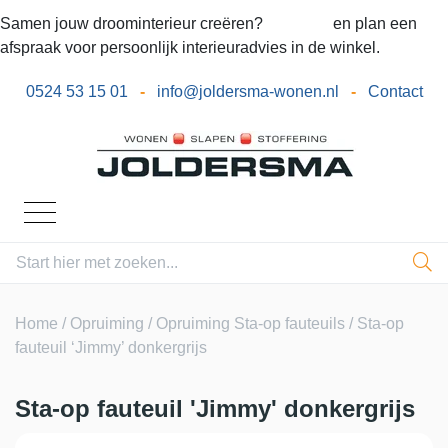
Samen jouw droominterieur creëren?
Bel ons
en plan een
afspraak voor persoonlijk interieuradvies in de winkel.
0524 53 15 01
-
info@joldersma-wonen.nl
-
Contact
Home
/
Opruiming
/
Opruiming Sta-op fauteuils
/ Sta-op
fauteuil ‘Jimmy’ donkergrijs
Sta-op fauteuil 'Jimmy' donkergrijs