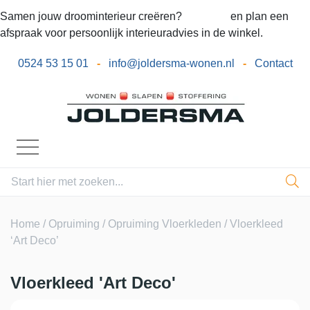
Samen jouw droominterieur creëren?
Bel ons
en plan een
afspraak voor persoonlijk interieuradvies in de winkel.
0524 53 15 01
-
info@joldersma-wonen.nl
-
Contact
Home
/
Opruiming
/
Opruiming Vloerkleden
/ Vloerkleed
‘Art Deco’
Vloerkleed 'Art Deco'