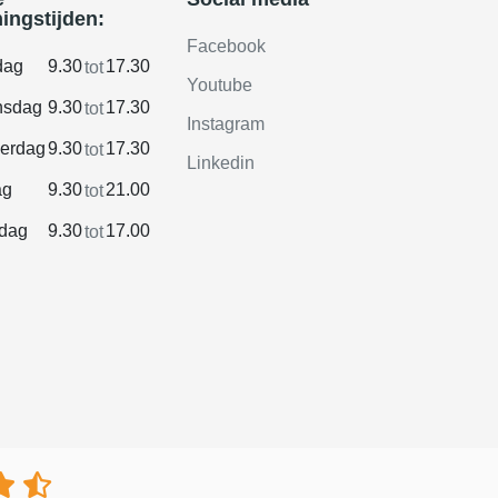
ingstijden:
Facebook
dag
9.30
17.30
tot
Youtube
sdag
9.30
17.30
tot
Instagram
erdag
9.30
17.30
tot
Linkedin
ag
9.30
21.00
tot
rdag
9.30
17.00
tot