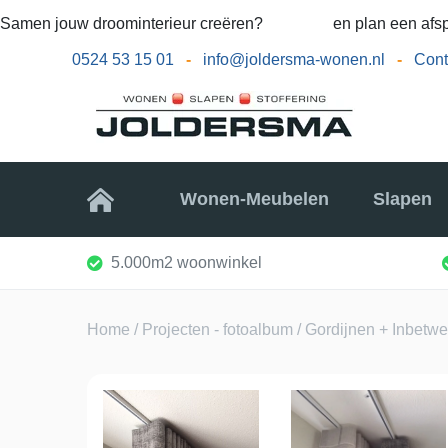
Samen jouw droominterieur creëren?
Bel ons
en plan een afsp
0524 53 15 01
-
info@joldersma-wonen.nl
-
Cont
Home
Wonen-Meubelen
Slapen
5.000m2 woonwinkel
Home
/
Projecten - fotoalbum
/ Gordijnen + Inbetw