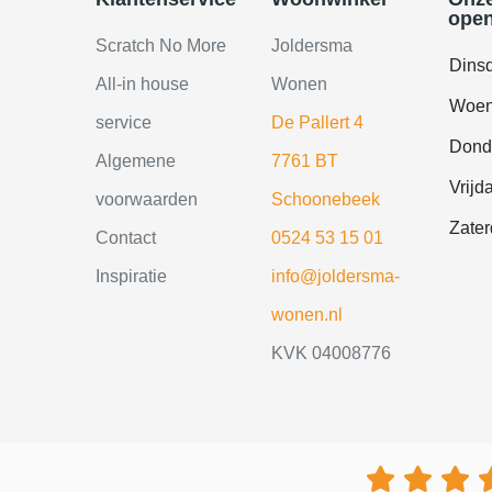
open
Scratch No More
Joldersma
Dins
All-in house
Wonen
Woen
service
De Pallert 4
Dond
Algemene
7761 BT
Vrijd
voorwaarden
Schoonebeek
Zate
Contact
0524 53 15 01
Inspiratie
info@joldersma-
wonen.nl
KVK 04008776