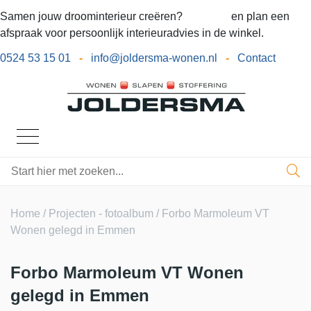
Samen jouw droominterieur creëren?
Bel ons
en plan een
afspraak voor persoonlijk interieuradvies in de winkel.
0524 53 15 01
-
info@joldersma-wonen.nl
-
Contact
Home
/
Projecten - fotoalbum
/ Forbo Marmoleum VT
Wonen gelegd in Emmen
Forbo Marmoleum VT Wonen
gelegd in Emmen