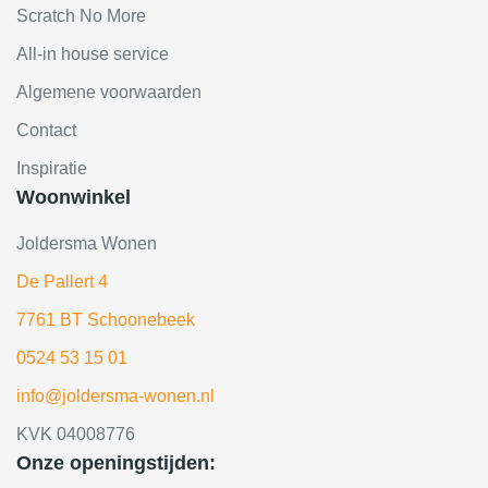
Scratch No More
All-in house service
Algemene voorwaarden
Contact
Inspiratie
Woonwinkel
Joldersma Wonen
De Pallert 4
7761 BT Schoonebeek
0524 53 15 01
info@joldersma-wonen.nl
KVK 04008776
Onze openingstijden: