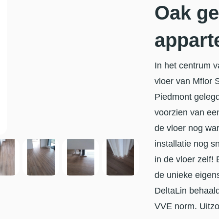
Oak ge
appart
In het centrum 
vloer van Mflor 
Piedmont gelegd.
voorzien van een
de vloer nog wa
installatie nog s
in de vloer zelf
de unieke eigen
DeltaLin behaald
VVE norm. Uitzond