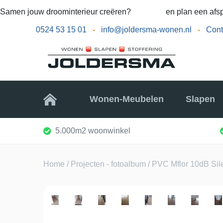
Samen jouw droominterieur creëren?
Bel ons
en plan een afsp
0524 53 15 01
-
info@joldersma-wonen.nl
-
Cont
Home
Wonen-Meubelen
Slapen
5.000m2 woonwinkel
Home
/
Projecten - fotoalbum
/ PVC Mflor 10dB Sil