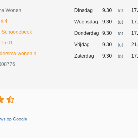
ma Wonen
Dinsdag
9.30
17
tot
rt 4
Woensdag
9.30
17
tot
 Schoonebeek
Donderdag
9.30
17
tot
 15 01
Vrijdag
9.30
21
tot
ldersma-wonen.nl
Zaterdag
9.30
17
tot
008776
iews op Google