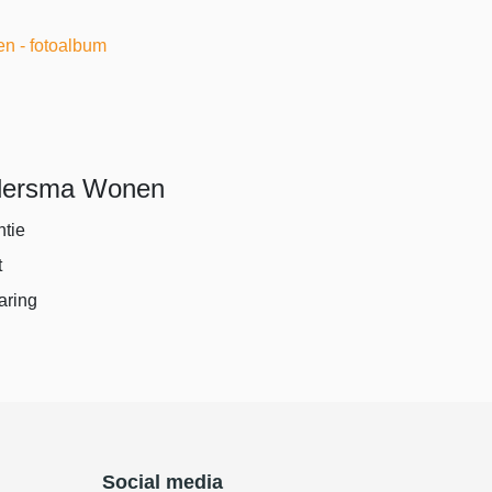
en - fotoalbum
dersma Wonen
ntie
t
aring
Social media