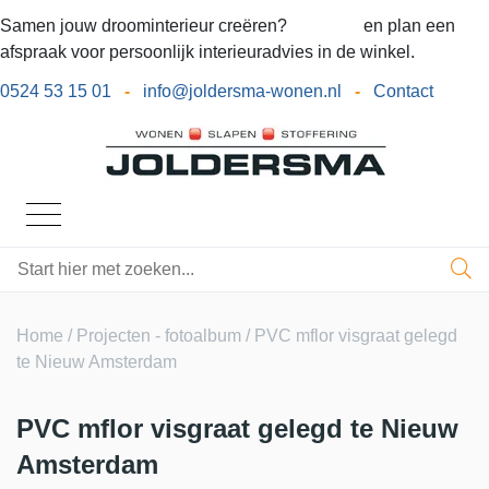
Samen jouw droominterieur creëren?
Bel ons
en plan een
afspraak voor persoonlijk interieuradvies in de winkel.
0524 53 15 01
-
info@joldersma-wonen.nl
-
Contact
Home
/
Projecten - fotoalbum
/ PVC mflor visgraat gelegd
te Nieuw Amsterdam
PVC mflor visgraat gelegd te Nieuw
Amsterdam