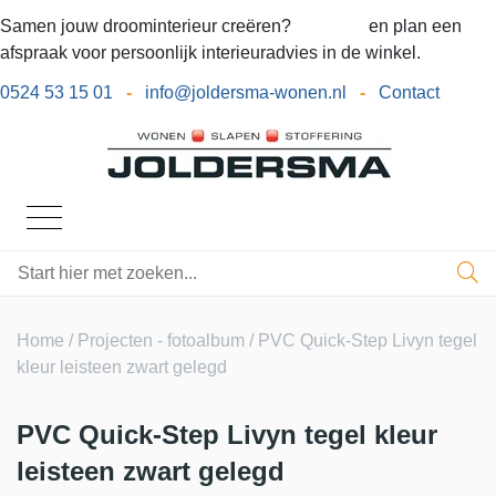
Samen jouw droominterieur creëren?
Bel ons
en plan een
afspraak voor persoonlijk interieuradvies in de winkel.
0524 53 15 01
-
info@joldersma-wonen.nl
-
Contact
Home
/
Projecten - fotoalbum
/ PVC Quick-Step Livyn tegel
kleur leisteen zwart gelegd
PVC Quick-Step Livyn tegel kleur
leisteen zwart gelegd