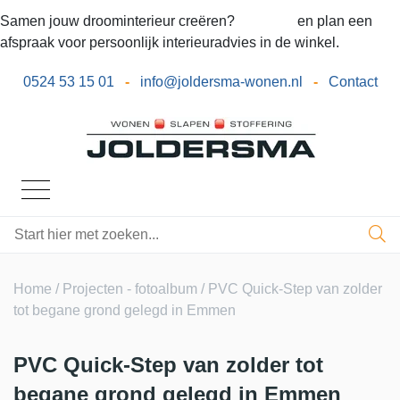
Samen jouw droominterieur creëren?
Bel ons
en plan een
afspraak voor persoonlijk interieuradvies in de winkel.
0524 53 15 01
-
info@joldersma-wonen.nl
-
Contact
Home
/
Projecten - fotoalbum
/ PVC Quick-Step van zolder
tot begane grond gelegd in Emmen
PVC Quick-Step van zolder tot
begane grond gelegd in Emmen