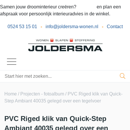
Samen jouw droominterieur creëren?
Bel ons
en plan een
afspraak voor persoonlijk interieuradvies in de winkel.
0524 53 15 01
-
info@joldersma-wonen.nl
-
Contact
Home
/
Projecten - fotoalbum
/ PVC Riged klik van Quick-
Step Ambiant 40035 gelegd over een tegelvoer
PVC Riged klik van Quick-Step
Ambiant 40035 gelegd over een