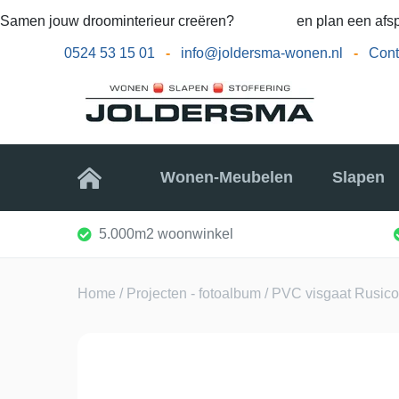
Samen jouw droominterieur creëren?
Bel ons
en plan een afsp
0524 53 15 01
-
info@joldersma-wonen.nl
-
Cont
Home
Wonen-Meubelen
Slapen
5.000m2 woonwinkel
Home
/
Projecten - fotoalbum
/ PVC visgaat Rusico 