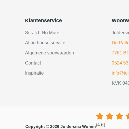
Klantenservice
Woonw
Scratch No More
Jolders
All-in house service
De Palle
Algemene voorwaarden
7761 BT
Contact
0524 53
Inspiratie
info@jo
KVK 04
(4.6)
Copyright © 2026 Joldersma Wonen