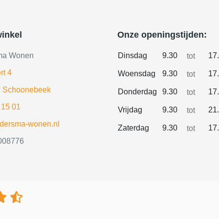
inkel
Onze openingstijden:
ma Wonen
Dinsdag
9.30
17
tot
rt 4
Woensdag
9.30
17
tot
 Schoonebeek
Donderdag
9.30
17
tot
 15 01
Vrijdag
9.30
21
tot
ldersma-wonen.nl
Zaterdag
9.30
17
tot
008776