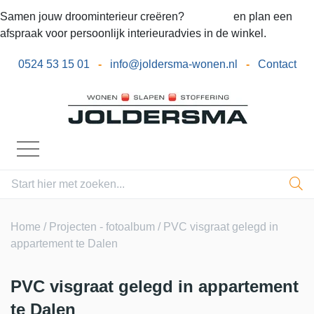
Samen jouw droominterieur creëren?
Bel ons
en plan een
afspraak voor persoonlijk interieuradvies in de winkel.
0524 53 15 01
-
info@joldersma-wonen.nl
-
Contact
Home
/
Projecten - fotoalbum
/ PVC visgraat gelegd in
appartement te Dalen
PVC visgraat gelegd in appartement
te Dalen