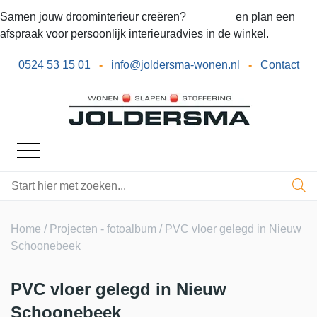
Samen jouw droominterieur creëren?
Bel ons
en plan een
afspraak voor persoonlijk interieuradvies in de winkel.
0524 53 15 01
-
info@joldersma-wonen.nl
-
Contact
Home
/
Projecten - fotoalbum
/ PVC vloer gelegd in Nieuw
Schoonebeek
PVC vloer gelegd in Nieuw
Schoonebeek